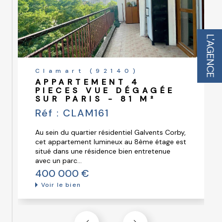
constamment nos méthodes de travail pour être à la pointe des
services immobiliers.
Contactez-nous en ligne ou dans notre agence pour entamer
votre projet immobilier dans les meilleures conditions.
L'AGENCE
Votre rêve immobilier commence ici !
Clamart (92140)
APPARTEMENT 4
PIECES VUE DÉGAGÉE
SUR PARIS - 81 M²
Réf : CLAM161
Au sein du quartier résidentiel Galvents Corby,
cet appartement lumineux au 8ème étage est
situé dans une résidence bien entretenue
avec un parc...
400 000 €
Voir le bien