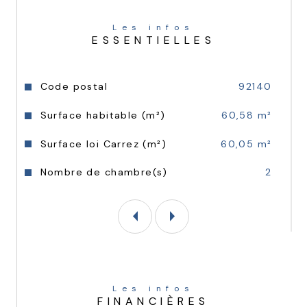
de vie conviviale s'ouvre sur une 
grande 
loggia exposée Sud-Est
, offrant une vue 
Les infos
imprenable et dégagée sur le lac du 
ESSENTIELLES
Panorama.
Espace nuit :
 Un dégagement mène à deux 
Caractéristiques
Valeurs
Code postal
92140
chambres confortables, une salle de bains 
ainsi que des WC séparés, assurant une 
Surface habitable (m²)
60,58 m²
parfaite séparation des espaces.
Surface loi Carrez (m²)
60,05 m²
Annexes et prestations
Nombre de chambre(s)
2
L'appartement dispose d'équipements 
modernes garantissant un confort 
quotidien :
Un 
emplacement de stationnement
sécurisé en sous-sol.
Les infos
FINANCIÈRES
Accès par ascenseur au sein d'un immeuble 