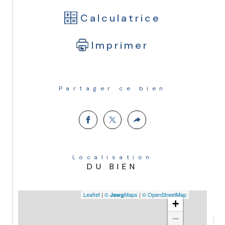
Calculatrice
Imprimer
Partager ce bien
Localisation
DU BIEN
Leaflet
|
©
Maps
|
© OpenStreetMap
Jawg
+
−