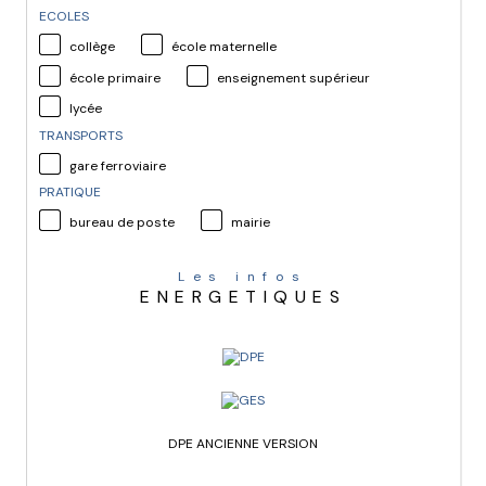
ECOLES
collège
école maternelle
école primaire
enseignement supérieur
lycée
TRANSPORTS
gare ferroviaire
PRATIQUE
bureau de poste
mairie
Les infos
ENERGETIQUES
DPE ANCIENNE VERSION