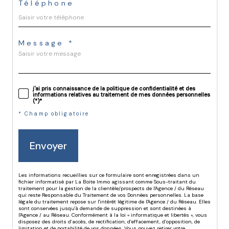
Téléphone
Message *
j'ai pris connaissance de la politique de confidentialité et des
informations relatives au traitement de mes données personnelles
(*)*
* Champ obligatoire
Envoyer
Les informations recueillies sur ce formulaire sont enregistrées dans un
fichier informatisé par La Boite Immo agissant comme Sous-traitant du
traitement pour la gestion de la clientèle/prospects de l'Agence / du Réseau
qui reste Responsable du Traitement de vos Données personnelles. La base
légale du traitement repose sur l'intérêt légitime de l'Agence / du Réseau. Elles
sont conservées jusqu'à demande de suppression et sont destinées à
l'Agence / au Réseau. Conformément à la loi « informatique et libertés », vous
disposez des droits d’accès, de rectification, d’effacement, d’opposition, de
limitation et de portabilité de vos données. Vous pouvez retirer votre