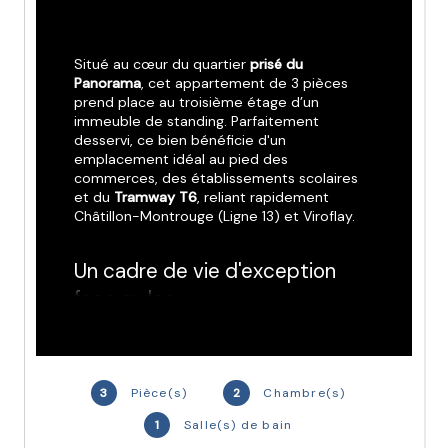
Situé au cœur du quartier
 prisé du 
Panorama
, cet appartement de 3 pièces 
prend place au troisième étage d’un 
immeuble de standing. Parfaitement 
desservi, ce bien bénéficie d'un 
emplacement idéal au pied des 
commerces, des établissements scolaires 
et du 
Tramway T6
, reliant rapidement 
Châtillon-Montrouge (Ligne 13) et Viroflay.
Un cadre de vie d'exception 
face au lac
L'agencement se distingue par sa 
luminosité et sa vue privilégiée :
3
Pièce(s)
2
Chambre(s)
Espace de vie :
 Une entrée desservant un 
1
Salle(s) de bain
séjour avec cuisine aménagée. Cette pièce 