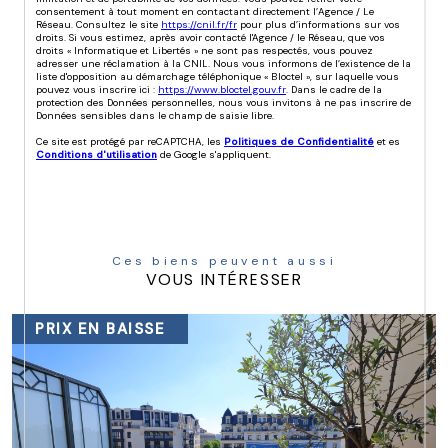
consentement à tout moment en contactant directement l’Agence / Le
Réseau. Consultez le site
https://cnil.fr/fr
pour plus d’informations sur vos
droits. Si vous estimez, après avoir contacté l'Agence / le Réseau, que vos
droits « Informatique et Libertés » ne sont pas respectés, vous pouvez
adresser une réclamation à la CNIL. Nous vous informons de l’existence de la
liste d'opposition au démarchage téléphonique « Bloctel », sur laquelle vous
pouvez vous inscrire ici :
https://www.bloctel.gouv.fr
. Dans le cadre de la
protection des Données personnelles, nous vous invitons à ne pas inscrire de
Données sensibles dans le champ de saisie libre.
Ce site est protégé par reCAPTCHA, les
Politiques de Confidentialité
et es
Conditions d'utilisation
de Google s'appliquent.
Ces biens peuvent aussi
VOUS INTÉRESSER
PRIX EN BAISSE