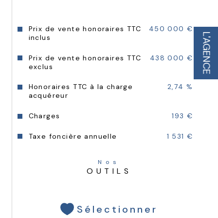
sécurisé.
Prix de vente honoraires TTC
450 000 €
Un bien rare sur le marché, combinant une 
L'AGENCE
inclus
exposition idéale et un panorama unique 
sur le lac au sein d'un quartier dynamique 
et familial.
Prix de vente honoraires TTC
438 000 €
exclus
Honoraires TTC à la charge
2,74 %
acquéreur
Charges
193 €
Taxe foncière annuelle
1 531 €
Nos
OUTILS
Sélectionner