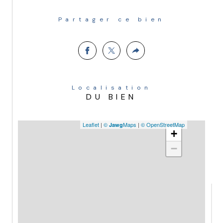
Partager ce bien
Éléments financiers et juridiques :
Localisation
DU BIEN
Copropriété de 38 lots.
Leaflet
|
©
Maps
|
© OpenStreetMap
Jawg
+
−
Charges annuelles : 1 400 €.