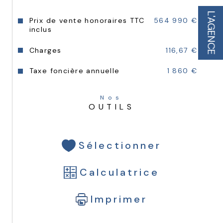
complètent ce bien.
L'AGENCE
Prix de vente honoraires TTC
564 990 €
inclus
Charges
116,67 €
Annexes et copropriété
Taxe foncière annuelle
1 860 €
Les prestations sont complétées par des 
équipements modernes adaptés aux 
Nos
besoins actuels :
OUTILS
Sélectionner
Une place de 
parking PMR (boxable)
en sous-sol.
Calculatrice
Imprimer
Un local à vélos sécurisé au sein de la 
résidence.