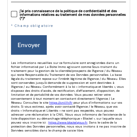
j'ai pris connaissance de la politique de confidentialité et des
informations relatives au traitement de mes données personnelles
(*)*
* Champ obligatoire
Envoyer
Les informations recueillies sur ce formulaire sont enregistrées dans un
fichier informatisé par La Boite Immo agissant comme Sous-traitant du
traitement pour la gestion de la clientèle/prospects de l'Agence / du Réseau
qui reste Responsable du Traitement de vos Données personnelles. La base
légale du traitement repose sur l'intérêt légitime de l'Agence / du Réseau. Elles
sont conservées jusqu'à demande de suppression et sont destinées à
l'Agence / au Réseau. Conformément à la loi « informatique et libertés », vous
disposez des droits d’accès, de rectification, d’effacement, d’opposition, de
limitation et de portabilité de vos données. Vous pouvez retirer votre
consentement à tout moment en contactant directement l’Agence / Le
Réseau. Consultez le site
https://cnil.fr/fr
pour plus d’informations sur vos
droits. Si vous estimez, après avoir contacté l'Agence / le Réseau, que vos
droits « Informatique et Libertés » ne sont pas respectés, vous pouvez
adresser une réclamation à la CNIL. Nous vous informons de l’existence de la
liste d'opposition au démarchage téléphonique « Bloctel », sur laquelle vous
pouvez vous inscrire ici :
https://www.bloctel.gouv.fr
. Dans le cadre de la
protection des Données personnelles, nous vous invitons à ne pas inscrire de
Données sensibles dans le champ de saisie libre.