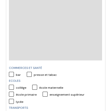
COMMERCES ET SANTÉ
bar
presse et tabac
ECOLES
collège
école maternelle
école primaire
enseignement supérieur
lycée
TRANSPORTS