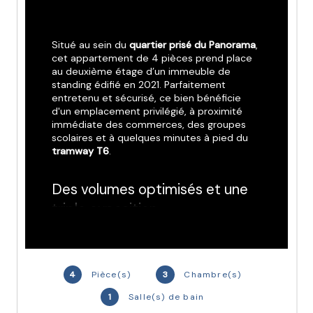
Situé au sein du 
quartier prisé du Panorama
, 
cet appartement de 4 pièces prend place 
au deuxième étage d’un immeuble de 
standing édifié en 2021. Parfaitement 
entretenu et sécurisé, ce bien bénéficie 
d'un emplacement privilégié, à proximité 
immédiate des commerces, des groupes 
scolaires et à quelques minutes à pied du 
tramway T6
.
Des volumes optimisés et une 
triple exposition
L'agencement se distingue par sa 
fonctionnalité et la qualité de sa décoration 
:
4
Pièce(s)
3
Chambre(s)
1
Salle(s) de bain