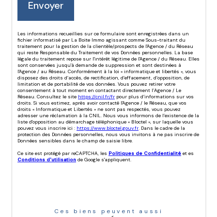
Envoyer
Les informations recueillies sur ce formulaire sont enregistrées dans un
fichier informatisé par La Boite Immo agissant comme Sous-traitant du
traitement pour la gestion de la clientèle/prospects de l'Agence / du Réseau
qui reste Responsable du Traitement de vos Données personnelles. La base
légale du traitement repose sur l'intérêt légitime de l'Agence / du Réseau. Elles
sont conservées jusqu'à demande de suppression et sont destinées à
l'Agence / au Réseau. Conformément à la loi « informatique et libertés », vous
disposez des droits d’accès, de rectification, d’effacement, d’opposition, de
limitation et de portabilité de vos données. Vous pouvez retirer votre
consentement à tout moment en contactant directement l’Agence / Le
Réseau. Consultez le site
https://cnil.fr/fr
pour plus d’informations sur vos
droits. Si vous estimez, après avoir contacté l'Agence / le Réseau, que vos
droits « Informatique et Libertés » ne sont pas respectés, vous pouvez
adresser une réclamation à la CNIL. Nous vous informons de l’existence de la
liste d'opposition au démarchage téléphonique « Bloctel », sur laquelle vous
pouvez vous inscrire ici :
https://www.bloctel.gouv.fr
. Dans le cadre de la
protection des Données personnelles, nous vous invitons à ne pas inscrire de
Données sensibles dans le champ de saisie libre.
Ce site est protégé par reCAPTCHA, les
Politiques de Confidentialité
et es
Conditions d'utilisation
de Google s'appliquent.
Ces biens peuvent aussi