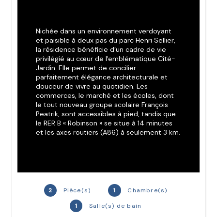
Nichée dans un environnement verdoyant 
et paisible à deux pas du parc Henri Sellier, 
la résidence bénéficie d’un cadre de vie 
privilégié au cœur de l'emblématique Cité-
Jardin. Elle permet de concilier 
parfaitement élégance architecturale et 
douceur de vivre au quotidien. Les 
commerces, le marché et les écoles, dont 
le tout nouveau groupe scolaire François 
Peatrik, sont accessibles à pied, tandis que 
le RER B « Robinson » se situe à 14 minutes 
et les axes routiers (A86) à seulement 3 km.
Parmi les atouts de ce programme intimiste 
: une architecture inspirée du style Art 
déco, un jardin paysager central agrémenté 
d’une micro-forêt urbaine, ainsi que des 
2
Pièce(s)
1
Chambre(s)
prestations intérieures soignées pour ses 61 
appartements, allant du studio au 5 pièces. 
1
Salle(s) de bain
Chaque logement a été conçu pour offrir 