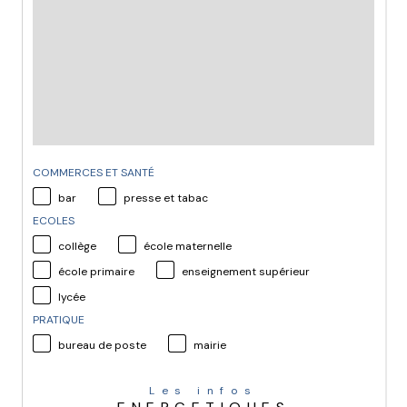
COMMERCES ET SANTÉ
bar
presse et tabac
ECOLES
collège
école maternelle
école primaire
enseignement supérieur
lycée
PRATIQUE
bureau de poste
mairie
Les infos