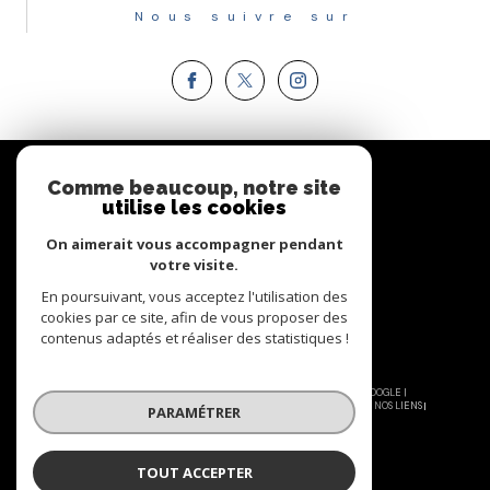
Nous suivre sur
Espace
PROPRIÉTAIRE
Comme beaucoup, notre site
utilise les cookies
Se connecter
On aimerait vous accompagner pendant
votre visite.
En poursuivant, vous acceptez l'utilisation des
cookies par ce site, afin de vous proposer des
contenus adaptés et réaliser des statistiques !
© 2026 | TOUS DROITS RÉSERVÉS | TRADUCTION POWERED BY GOOGLE |
NOS HONORAIRES
PLAN DU SITE
MENTIONS LÉGALES
ADMIN
NOS LIENS
PARAMÉTRER
POLITIQUE RGPD
COOKIES
TOUT ACCEPTER