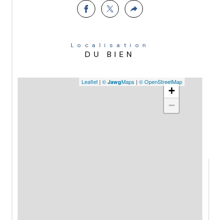
Localisation
DU BIEN
Leaflet
|
©
Maps
|
© OpenStreetMap
Jawg
+
−