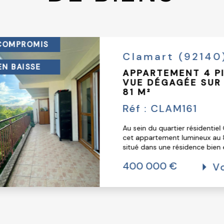
Votre rêve immobilier commen
COEUR
Clamart (92140)
DUPLEX 97 M² PANO
CLAMART
Réf : CLAM234
Au sein de la résidence du Panoram
découvrez ce bel appartement dup
m², offrant de beaux volumes et u
orientation lumineuse....
764 000 €
Voir 