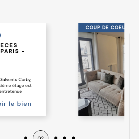
ce ici !
PRIX EN BAISSE
RAMA
a,
lex de 97
ne
le bien
02