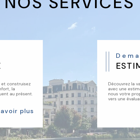
NOS SERVICES
Dem
E
ESTI
 et construisez
Découvrez la va
fort, la
avec une estima
uent au présent.
nous votre prop
vers une évalua
savoir plus