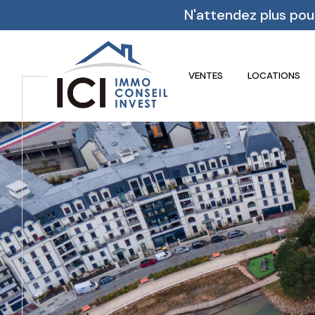
N'attendez plus pou
VENTES
LOCATIONS
Acheter
Lo
de l'ancien
TYPE DE BIEN
de l'ancien
à l'a
du neuf
de l'
de l'immo pro