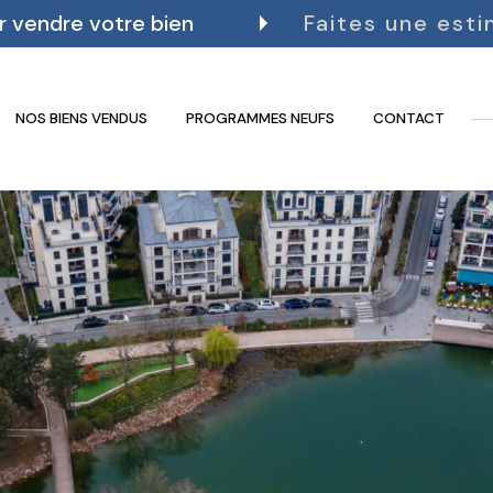
r vendre votre bien
Faites une esti
NOS BIENS VENDUS
PROGRAMMES NEUFS
CONTACT
Voir les
164
annonces
uer
Estimer
BUDGET
nnée
immo pro