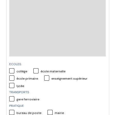
ECOLES
collège
école maternelle
école primaire
enseignement supérieur
lycée
TRANSPORTS
gare ferroviaire
PRATIQUE
bureau de poste
mairie