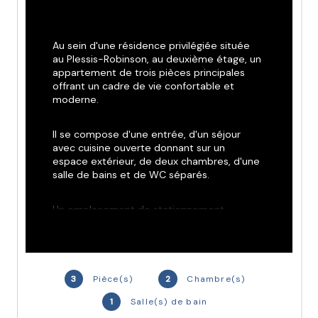
Au sein d'une résidence privilégiée située 
au Plessis-Robinson, au deuxième étage, un 
appartement de trois pièces principales 
offrant un cadre de vie confortable et 
moderne.
Il se compose d'une entrée, d'un séjour 
avec cuisine ouverte donnant sur un 
espace extérieur, de deux chambres, d'une 
salle de bains et de WC séparés.
Un emplacement de stationnement 
complète ce bien.
Idéalement situé, à proximité du tramway 
T6 et au pied du tramway T10, avec un 
3
Pièce(s)
2
Chambre(s)
accès direct à l'autoroute A86.
1
Salle(s) de bain