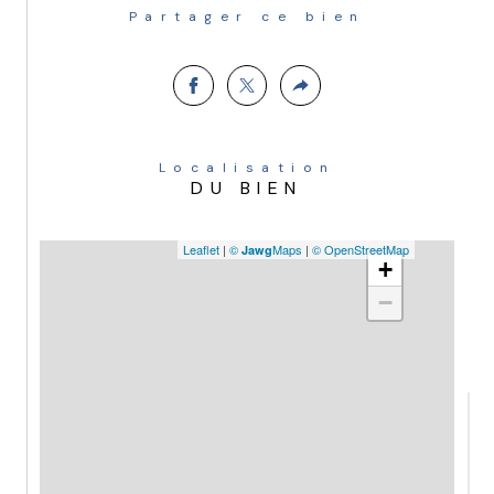
Partager ce bien
Localisation
DU BIEN
Leaflet
|
©
Maps
|
© OpenStreetMap
Jawg
+
−