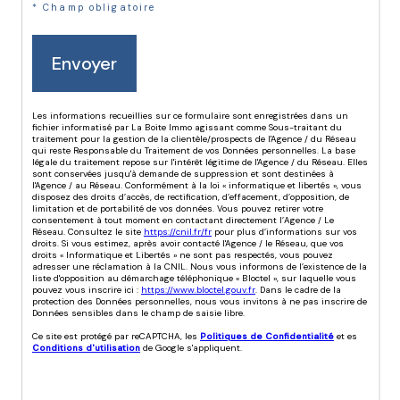
* Champ obligatoire
Envoyer
Les informations recueillies sur ce formulaire sont enregistrées dans un
fichier informatisé par La Boite Immo agissant comme Sous-traitant du
traitement pour la gestion de la clientèle/prospects de l'Agence / du Réseau
qui reste Responsable du Traitement de vos Données personnelles. La base
légale du traitement repose sur l'intérêt légitime de l'Agence / du Réseau. Elles
sont conservées jusqu'à demande de suppression et sont destinées à
l'Agence / au Réseau. Conformément à la loi « informatique et libertés », vous
disposez des droits d’accès, de rectification, d’effacement, d’opposition, de
limitation et de portabilité de vos données. Vous pouvez retirer votre
consentement à tout moment en contactant directement l’Agence / Le
Réseau. Consultez le site
https://cnil.fr/fr
pour plus d’informations sur vos
droits. Si vous estimez, après avoir contacté l'Agence / le Réseau, que vos
droits « Informatique et Libertés » ne sont pas respectés, vous pouvez
adresser une réclamation à la CNIL. Nous vous informons de l’existence de la
liste d'opposition au démarchage téléphonique « Bloctel », sur laquelle vous
pouvez vous inscrire ici :
https://www.bloctel.gouv.fr
. Dans le cadre de la
protection des Données personnelles, nous vous invitons à ne pas inscrire de
Données sensibles dans le champ de saisie libre.
Ce site est protégé par reCAPTCHA, les
Politiques de Confidentialité
et es
Conditions d'utilisation
de Google s'appliquent.