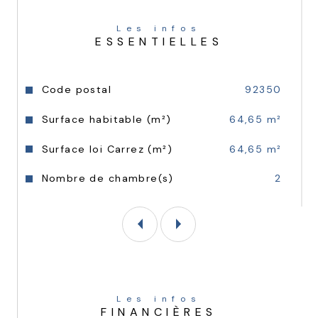
Construction conforme à la réglementation 
RE 2020 avec pompe à chaleur pour une 
meilleure performance énergétique.
Les infos
ESSENTIELLES
Caractéristiques
Valeurs
Code postal
92350
Surface habitable (m²)
64,65 m²
Surface loi Carrez (m²)
64,65 m²
Nombre de chambre(s)
2
Les infos
FINANCIÈRES