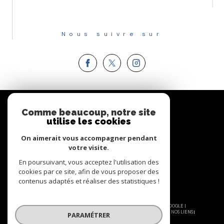
Nous suivre sur
Espace
PROPRIÉTAIRE
Comme beaucoup, notre site
utilise les cookies
Se connecter
On aimerait vous accompagner pendant
votre visite.
En poursuivant, vous acceptez l'utilisation des
cookies par ce site, afin de vous proposer des
contenus adaptés et réaliser des statistiques !
© 2026 | TOUS DROITS RÉSERVÉS | TRADUCTION POWERED BY GOOGLE |
NOS HONORAIRES
PLAN DU SITE
MENTIONS LÉGALES
ADMIN
NOS LIENS
PARAMÉTRER
POLITIQUE RGPD
COOKIES