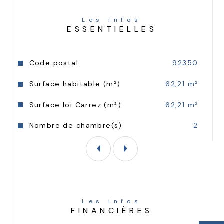
Les infos
Entre standing et modernité, ce quartier 
ESSENTIELLES
séduit par son ambiance conviviale et sa 
qualité de vie. C’est l’endroit idéal pour 
allier confort, nature et connectivité au 
quotidien.
Caractéristiques
Valeurs
Code postal
92350
Surface habitable (m²)
62,21 m²
Surface loi Carrez (m²)
62,21 m²
Nombre de chambre(s)
2
Les infos
FINANCIÈRES