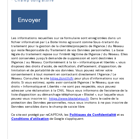
* Champ obligatoire
Envoyer
Les informations recueillies sur ce formulaire sont enregistrées dans un
fichier informatisé par La Boite Immo agissant comme Sous-traitant du
traitement pour la gestion de la clientèle/prospects de l'Agence / du Réseau
qui reste Responsable du Traitement de vos Données personnelles. La base
légale du traitement repose sur l'intérêt légitime de l'Agence / du Réseau. Elles
sont conservées jusqu'à demande de suppression et sont destinées à
l'Agence / au Réseau. Conformément à la loi « informatique et libertés », vous
disposez des droits d’accès, de rectification, d’effacement, d’opposition, de
limitation et de portabilité de vos données. Vous pouvez retirer votre
consentement à tout moment en contactant directement l’Agence / Le
Réseau. Consultez le site
https://cnil.fr/fr
pour plus d’informations sur vos
droits. Si vous estimez, après avoir contacté l'Agence / le Réseau, que vos
droits « Informatique et Libertés » ne sont pas respectés, vous pouvez
adresser une réclamation à la CNIL. Nous vous informons de l’existence de la
liste d'opposition au démarchage téléphonique « Bloctel », sur laquelle vous
pouvez vous inscrire ici :
https://www.bloctel.gouv.fr
. Dans le cadre de la
protection des Données personnelles, nous vous invitons à ne pas inscrire de
Données sensibles dans le champ de saisie libre.
Ce site est protégé par reCAPTCHA, les
Politiques de Confidentialité
et es
Conditions d'utilisation
de Google s'appliquent.