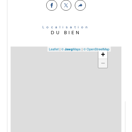
Localisation
DU BIEN
Leaflet
|
©
Maps
|
© OpenStreetMap
Jawg
+
−