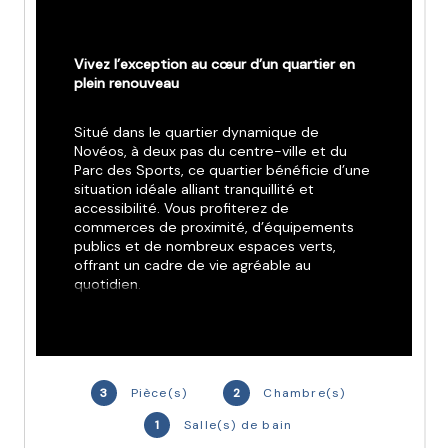
Vivez l’exception au cœur d’un quartier en 
plein renouveau
Situé dans le quartier dynamique de 
Novéos, à deux pas du centre-ville et du 
Parc des Sports, ce quartier bénéficie d’une 
situation idéale alliant tranquillité et 
accessibilité. Vous profiterez de 
commerces de proximité, d’équipements 
publics et de nombreux espaces verts, 
offrant un cadre de vie agréable au 
quotidien.
La résidence est parfaitement desservie : 
station T10 Novéos au pied de l’immeuble, 
proximité du tramway T6, connexion rapide 
à Paris via la ligne 13 et accès direct à l’A86. 
3
Pièce(s)
2
Chambre(s)
Tout est pensé pour faciliter vos 
1
Salle(s) de bain
déplacements, tout en profitant d’un 
environnement calme et apaisant.