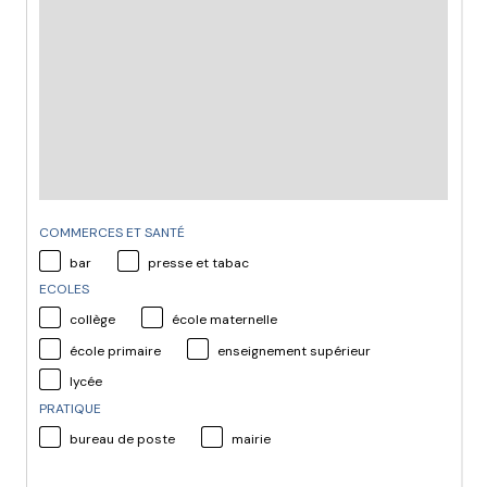
COMMERCES ET SANTÉ
bar
presse et tabac
ECOLES
collège
école maternelle
école primaire
enseignement supérieur
lycée
PRATIQUE
bureau de poste
mairie