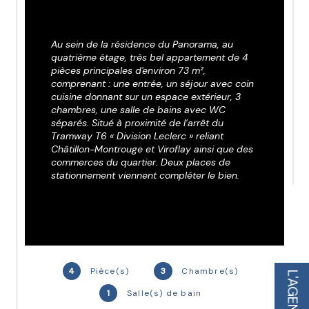
Au sein de la résidence du Panorama, au 
quatrième étage, très bel appartement de 4 
pièces principales d'environ 73 m², 
comprenant : une entrée, un séjour avec coin 
cuisine donnant sur un espace extérieur, 3 
chambres, une salle de bains avec WC 
séparés. Situé à proximité de l’arrêt du 
Tramway T6 « Division Leclerc » reliant 
Châtillon-Montrouge et Viroflay ainsi que des 
commerces du quartier. Deux places de 
stationnement viennent compléter le bien.
Immeuble 2019 - Règlementation Thermique 
2012
Chauffage collectif, eau froide et eau chaude 
collective
4
Pièce(s)
3
Chambre(s)
L'AGENCE
1
Salle(s) de bain
Taxe foncière 2022 : 1.447€