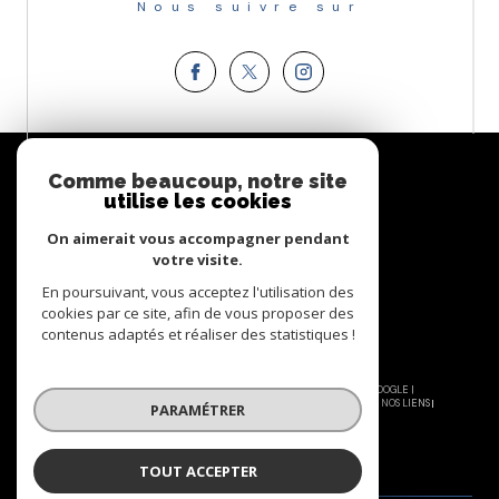
Nous suivre sur
Espace
PROPRIÉTAIRE
Comme beaucoup, notre site
utilise les cookies
Se connecter
On aimerait vous accompagner pendant
votre visite.
En poursuivant, vous acceptez l'utilisation des
cookies par ce site, afin de vous proposer des
contenus adaptés et réaliser des statistiques !
© 2026 | TOUS DROITS RÉSERVÉS | TRADUCTION POWERED BY GOOGLE |
NOS HONORAIRES
PLAN DU SITE
MENTIONS LÉGALES
ADMIN
NOS LIENS
PARAMÉTRER
POLITIQUE RGPD
COOKIES
TOUT ACCEPTER