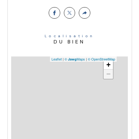
Localisation
DU BIEN
Leaflet
|
©
Maps
|
© OpenStreetMap
Jawg
+
−