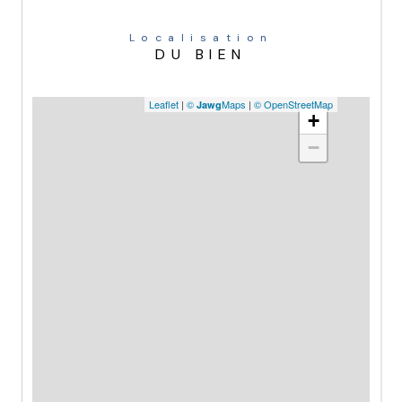
Localisation
DU BIEN
Leaflet
|
©
Maps
|
© OpenStreetMap
Jawg
+
−