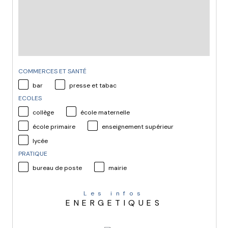
COMMERCES ET SANTÉ
bar
presse et tabac
ECOLES
collège
école maternelle
école primaire
enseignement supérieur
lycée
PRATIQUE
bureau de poste
mairie
Les infos
ENERGETIQUES