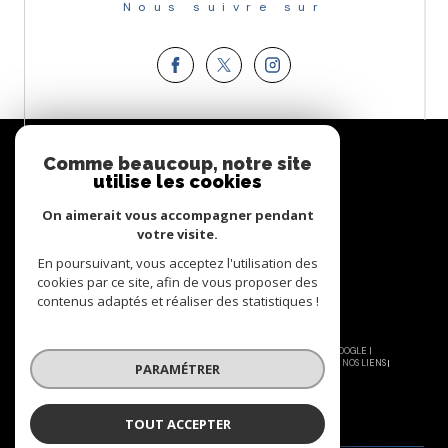
Nous suivre sur
Espace
PROPRIÉTAIRE
Comme beaucoup, notre site
utilise les cookies
Se connecter
On aimerait vous accompagner pendant
votre visite.
En poursuivant, vous acceptez l'utilisation des
cookies par ce site, afin de vous proposer des
contenus adaptés et réaliser des statistiques !
© 2026 | TOUS DROITS RÉSERVÉS | TRADUCTION POWERED BY GOOGLE |
NOS HONORAIRES
PLAN DU SITE
MENTIONS LÉGALES
ADMIN
NOS LIENS
PARAMÉTRER
POLITIQUE RGPD
COOKIES
TOUT ACCEPTER