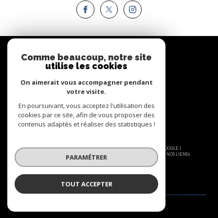
Espace
PROPRIÉTAIRE
Comme beaucoup, notre site
utilise les cookies
Se connecter
On aimerait vous accompagner pendant
votre visite.
En poursuivant, vous acceptez l'utilisation des
cookies par ce site, afin de vous proposer des
contenus adaptés et réaliser des statistiques !
© 2026 | TOUS DROITS RÉSERVÉS | TRADUCTION POWERED BY GOOGLE |
NOS HONORAIRES
PLAN DU SITE
MENTIONS LÉGALES
ADMIN
NOS LIENS
PARAMÉTRER
POLITIQUE RGPD
COOKIES
TOUT ACCEPTER