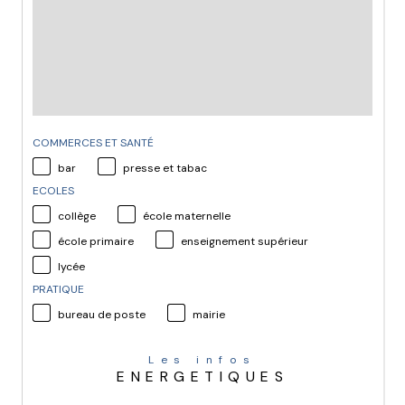
COMMERCES ET SANTÉ
bar
presse et tabac
ECOLES
collège
école maternelle
école primaire
enseignement supérieur
lycée
PRATIQUE
bureau de poste
mairie
Les infos
ENERGETIQUES