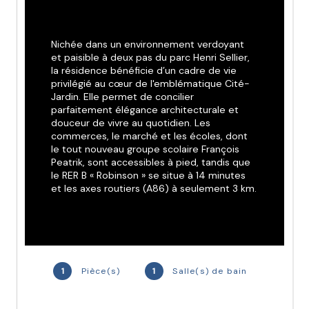
Nichée dans un environnement verdoyant 
et paisible à deux pas du parc Henri Sellier, 
la résidence bénéficie d’un cadre de vie 
privilégié au cœur de l'emblématique Cité-
Jardin. Elle permet de concilier 
parfaitement élégance architecturale et 
douceur de vivre au quotidien. Les 
commerces, le marché et les écoles, dont 
le tout nouveau groupe scolaire François 
Peatrik, sont accessibles à pied, tandis que 
le RER B « Robinson » se situe à 14 minutes 
et les axes routiers (A86) à seulement 3 km.
Parmi les atouts de ce programme intimiste 
: une architecture inspirée du style Art 
déco, un jardin paysager central agrémenté 
d’une micro-forêt urbaine, ainsi que des 
1
Pièce(s)
1
Salle(s) de bain
prestations intérieures soignées pour ses 61 
appartements, allant du studio au 5 pièces. 
Chaque logement a été conçu pour offrir 