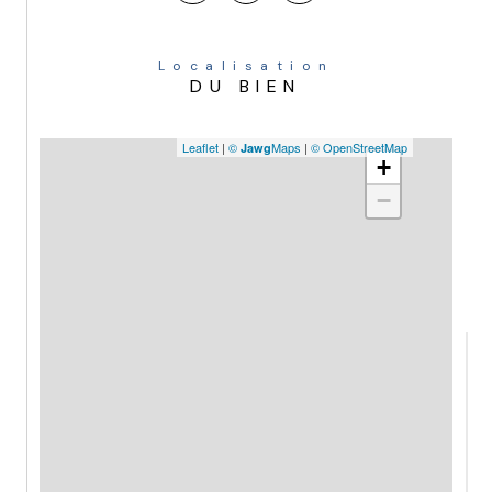
Localisation
DU BIEN
Leaflet
|
©
Maps
|
© OpenStreetMap
Jawg
+
−