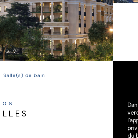
Salle(s) de bain
nfos
Dan
ELLES
verd
l'a
priv
du b