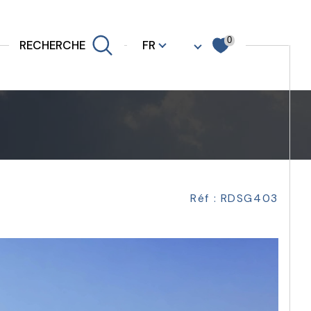
Langue
0
FR
RECHERCHE
Filtrer
Réf : RDSG403
Réinitialiser les filtres