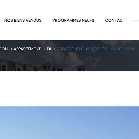
NOS BIENS VENDUS
PROGRAMMES NEUFS
CONTACT
Voir les
29
annonces
NSON
APPARTEMENT
T4
APPARTEMENT 4P LE PLESSIS ROBINSON
uer
Estimer
1
LOCALISATION
BUDGET
nnée
immo pro
essis-Robinson
4 Pièces