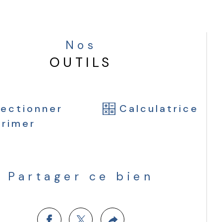
 opportunité rare pour un premier 
t, un investissement locatif ou un pied-
erre dans un secteur dynamique et en 
Nos
n essor.  
OUTILS
lectionner
Calculatrice
primer
Partager ce bien