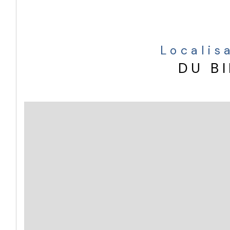
Localis
DU B