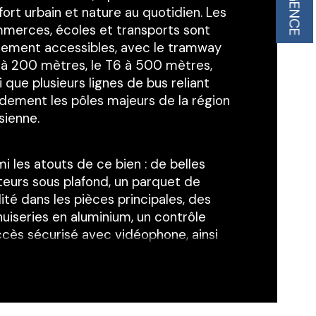
L'AGENCE
ristiques
Valeurs
mbre de pièces
ort urbain et nature au quotidien. Les 
merces, écoles et transports sont 
age
ilement accessibles, avec le tramway 
 à 200 mètres, le T6 à 500 mètres, 
i que plusieurs lignes de bus reliant 
censeur
idement les pôles majeurs de la région 
sienne.
e
i les atouts de ce bien : de belles 
teurs sous plafond, un parquet de 
ité dans les pièces principales, des 
uiseries en aluminium, un contrôle 
ccès sécurisé avec vidéophone, ainsi 
un aménagement intérieur soigné 
uant meuble vasque, miroir, et pare-
che.