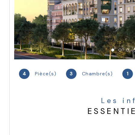
4
Pièce(s)
3
Chambre(s)
1
Les i
ESSENTI