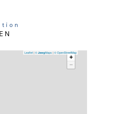
ation
IEN
Leaflet
|
©
Maps
|
© OpenStreetMap
Jawg
+
−