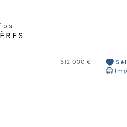
Une
acha
à-t
nfos
plei
IÈRES
Sé
612 000 €
Im