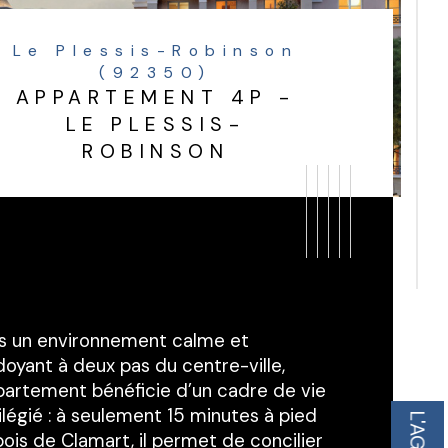
Le Plessis-Robinson
(92350)
APPARTEMENT 4P -
LE PLESSIS-
ROBINSON
s un environnement calme et 
oyant à deux pas du centre-ville, 
ppartement bénéficie d’un cadre de vie 
ilégié : à seulement 15 minutes à pied 
ois de Clamart, il permet de concilier 