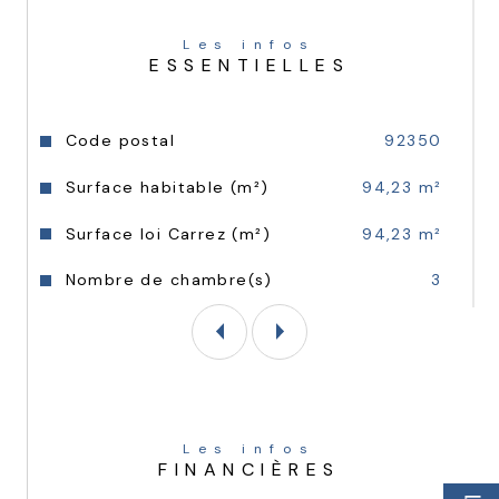
douche.
Les infos
Une opportunité rare pour un premier 
ESSENTIELLES
achat, un investissement locatif ou un pied-
à-terre dans un secteur dynamique et en 
plein essor. 
Caractéristiques
Valeurs
Code postal
92350
Surface habitable (m²)
94,23 m²
Surface loi Carrez (m²)
94,23 m²
Nombre de chambre(s)
3
Les infos
FINANCIÈRES