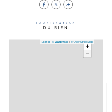
Localisation
DU BIEN
Leaflet
|
©
Maps
|
© OpenStreetMap
Jawg
+
−