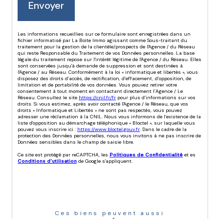
Envoyer
Les informations recueillies sur ce formulaire sont enregistrées dans un
fichier informatisé par La Boite Immo agissant comme Sous-traitant du
traitement pour la gestion de la clientèle/prospects de l'Agence / du Réseau
qui reste Responsable du Traitement de vos Données personnelles. La base
légale du traitement repose sur l'intérêt légitime de l'Agence / du Réseau. Elles
sont conservées jusqu'à demande de suppression et sont destinées à
l'Agence / au Réseau. Conformément à la loi « informatique et libertés », vous
disposez des droits d’accès, de rectification, d’effacement, d’opposition, de
limitation et de portabilité de vos données. Vous pouvez retirer votre
consentement à tout moment en contactant directement l’Agence / Le
Réseau. Consultez le site
https://cnil.fr/fr
pour plus d’informations sur vos
droits. Si vous estimez, après avoir contacté l'Agence / le Réseau, que vos
droits « Informatique et Libertés » ne sont pas respectés, vous pouvez
adresser une réclamation à la CNIL. Nous vous informons de l’existence de la
liste d'opposition au démarchage téléphonique « Bloctel », sur laquelle vous
pouvez vous inscrire ici :
https://www.bloctel.gouv.fr
. Dans le cadre de la
protection des Données personnelles, nous vous invitons à ne pas inscrire de
Données sensibles dans le champ de saisie libre.
Ce site est protégé par reCAPTCHA, les
Politiques de Confidentialité
et es
Conditions d'utilisation
de Google s'appliquent.
Ces biens peuvent aussi