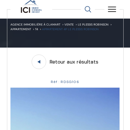
AGENCE IMMOBILIÈRE À CLAMART
VENTE
LE PLESSIS ROBINSON
APPARTEMENT
T4
APPARTEMENT 4P LE PLESSIS ROBINSON
Retour aux résultats
Réf : RDSG106