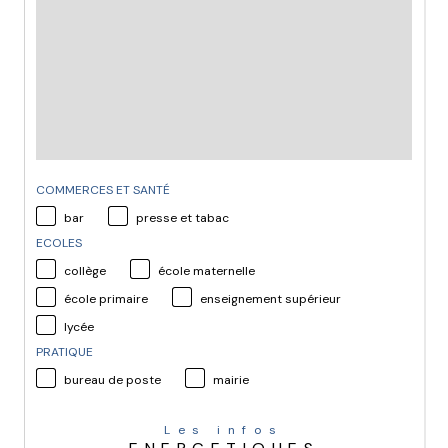
COMMERCES ET SANTÉ
bar
presse et tabac
ECOLES
collège
école maternelle
école primaire
enseignement supérieur
lycée
PRATIQUE
bureau de poste
mairie
Les infos