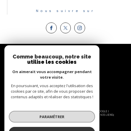
Nous suivre sur
Espace
PROPRIÉTAIRE
Comme beaucoup, notre site
utilise les cookies
Se connecter
On aimerait vous accompagner pendant
votre visite.
En poursuivant, vous acceptez l'utilisation des
cookies par ce site, afin de vous proposer des
contenus adaptés et réaliser des statistiques !
© 2026 | TOUS DROITS RÉSERVÉS | TRADUCTION POWERED BY GOOGLE |
NOS HONORAIRES
PLAN DU SITE
MENTIONS LÉGALES
ADMIN
NOS LIENS
PARAMÉTRER
POLITIQUE RGPD
COOKIES