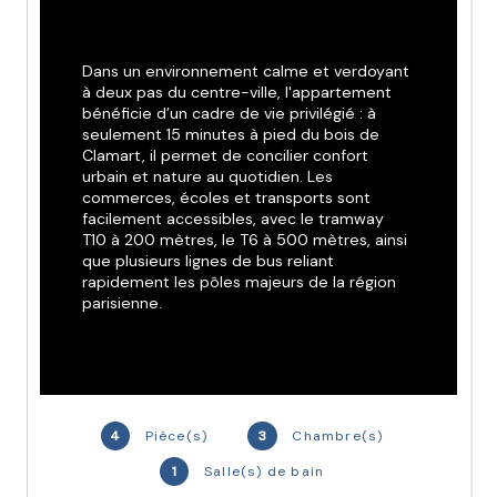
Dans un environnement calme et verdoyant 
à deux pas du centre-ville, l'appartement 
bénéficie d’un cadre de vie privilégié : à 
seulement 15 minutes à pied du bois de 
Clamart, il permet de concilier confort 
urbain et nature au quotidien. Les 
commerces, écoles et transports sont 
facilement accessibles, avec le tramway 
T10 à 200 mètres, le T6 à 500 mètres, ainsi 
que plusieurs lignes de bus reliant 
rapidement les pôles majeurs de la région 
parisienne.
Parmi les atouts de ce bien : de belles 
hauteurs sous plafond, un parquet de 
qualité dans les pièces principales, des 
menuiseries en aluminium, un contrôle 
4
Pièce(s)
3
Chambre(s)
d’accès sécurisé avec vidéophone, ainsi 
qu’un aménagement intérieur soigné 
1
Salle(s) de bain
incluant meuble vasque, miroir, et pare-