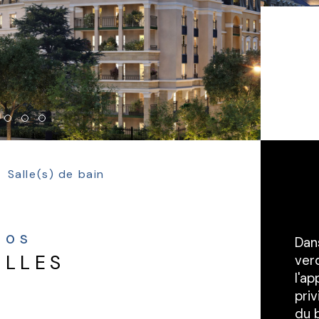
Salle(s) de bain
nfos
Dan
ELLES
verd
l'a
priv
du b