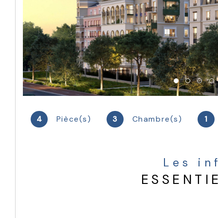
4
Pièce(s)
3
Chambre(s)
1
Les i
ESSENTI