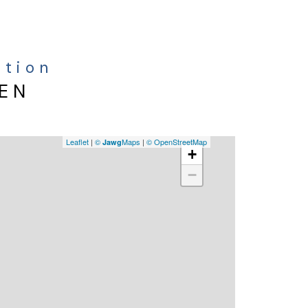
ation
IEN
Leaflet
|
©
Maps
|
© OpenStreetMap
Jawg
+
−