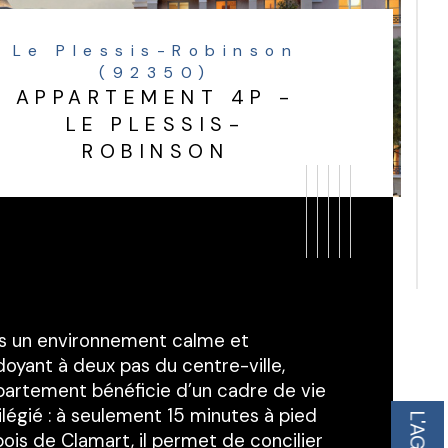
Le Plessis-Robinson
(92350)
APPARTEMENT 4P -
LE PLESSIS-
ROBINSON
s un environnement calme et 
oyant à deux pas du centre-ville, 
ppartement bénéficie d’un cadre de vie 
ilégié : à seulement 15 minutes à pied 
ois de Clamart, il permet de concilier 