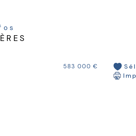
Une
acha
à-t
nfos
plei
IÈRES
Sé
583 000 €
Im