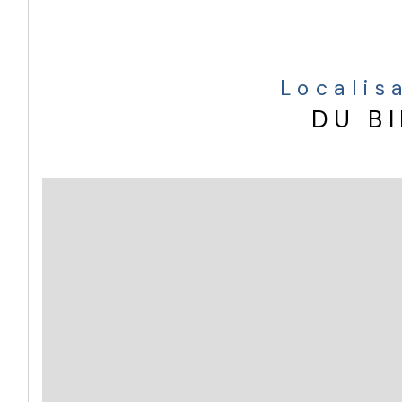
Localis
DU B