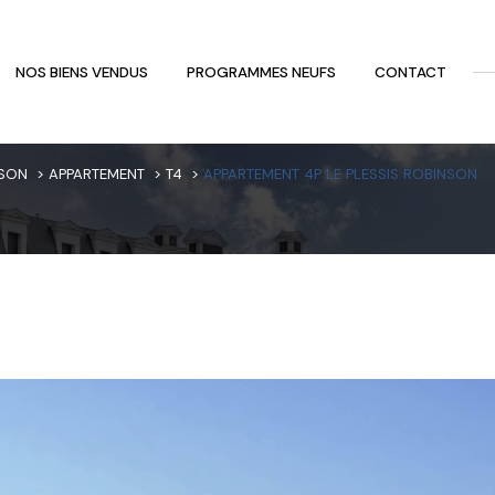
NOS BIENS VENDUS
PROGRAMMES NEUFS
CONTACT
Voir les
29
annonces
NSON
APPARTEMENT
T4
APPARTEMENT 4P LE PLESSIS ROBINSON
uer
Estimer
1
LOCALISATION
BUDGET
nnée
immo pro
essis-Robinson
4 Pièces