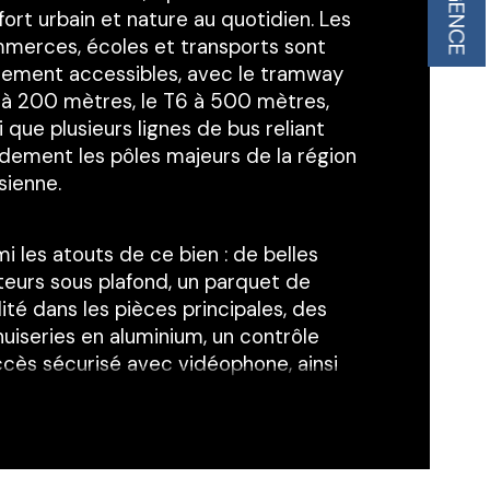
L'AGENCE
ristiques
Valeurs
mbre de pièces
ort urbain et nature au quotidien. Les 
merces, écoles et transports sont 
age
ilement accessibles, avec le tramway 
 à 200 mètres, le T6 à 500 mètres, 
i que plusieurs lignes de bus reliant 
censeur
idement les pôles majeurs de la région 
sienne.
e
i les atouts de ce bien : de belles 
teurs sous plafond, un parquet de 
ité dans les pièces principales, des 
uiseries en aluminium, un contrôle 
ccès sécurisé avec vidéophone, ainsi 
un aménagement intérieur soigné 
uant meuble vasque, miroir, et pare-
che.