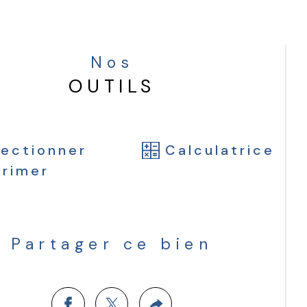
 opportunité rare pour un premier 
t, un investissement locatif ou un pied-
erre dans un secteur dynamique et en 
Nos
n essor. 
OUTILS
lectionner
Calculatrice
primer
Partager ce bien