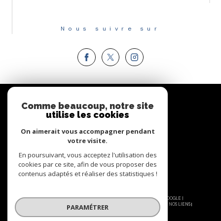
Nous suivre sur
Espace
PROPRIÉTAIRE
Comme beaucoup, notre site
utilise les cookies
Se connecter
On aimerait vous accompagner pendant
votre visite.
En poursuivant, vous acceptez l'utilisation des
cookies par ce site, afin de vous proposer des
contenus adaptés et réaliser des statistiques !
© 2026 | TOUS DROITS RÉSERVÉS | TRADUCTION POWERED BY GOOGLE |
NOS HONORAIRES
PLAN DU SITE
MENTIONS LÉGALES
ADMIN
NOS LIENS
PARAMÉTRER
POLITIQUE RGPD
COOKIES