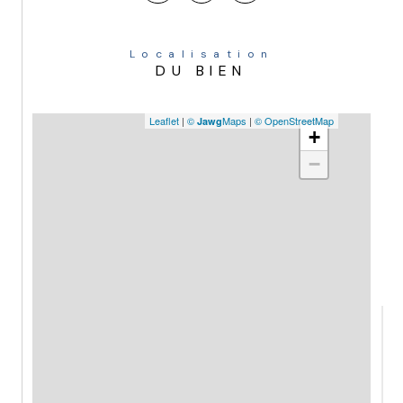
Localisation
DU BIEN
Leaflet
|
©
Maps
|
© OpenStreetMap
Jawg
+
−