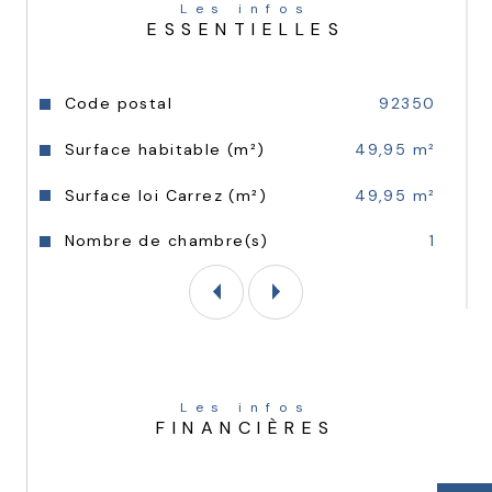
douche.
Les infos
ESSENTIELLES
Une opportunité rare pour un premier 
achat, un investissement locatif ou un pied-
Caractéristiques
Valeurs
à-terre dans un secteur dynamique et en 
Code postal
92350
plein essor.  
Surface habitable (m²)
49,95 m²
Surface loi Carrez (m²)
49,95 m²
Nombre de chambre(s)
1
Les infos
FINANCIÈRES