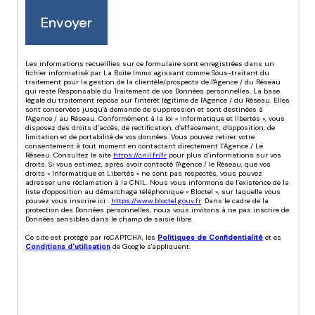
Envoyer
Les informations recueillies sur ce formulaire sont enregistrées dans un
fichier informatisé par La Boite Immo agissant comme Sous-traitant du
traitement pour la gestion de la clientèle/prospects de l'Agence / du Réseau
qui reste Responsable du Traitement de vos Données personnelles. La base
légale du traitement repose sur l'intérêt légitime de l'Agence / du Réseau. Elles
sont conservées jusqu'à demande de suppression et sont destinées à
l'Agence / au Réseau. Conformément à la loi « informatique et libertés », vous
disposez des droits d’accès, de rectification, d’effacement, d’opposition, de
limitation et de portabilité de vos données. Vous pouvez retirer votre
consentement à tout moment en contactant directement l’Agence / Le
Réseau. Consultez le site
https://cnil.fr/fr
pour plus d’informations sur vos
droits. Si vous estimez, après avoir contacté l'Agence / le Réseau, que vos
droits « Informatique et Libertés » ne sont pas respectés, vous pouvez
adresser une réclamation à la CNIL. Nous vous informons de l’existence de la
liste d'opposition au démarchage téléphonique « Bloctel », sur laquelle vous
pouvez vous inscrire ici :
https://www.bloctel.gouv.fr
. Dans le cadre de la
protection des Données personnelles, nous vous invitons à ne pas inscrire de
Données sensibles dans le champ de saisie libre.
Ce site est protégé par reCAPTCHA, les
Politiques de Confidentialité
et es
Conditions d'utilisation
de Google s'appliquent.