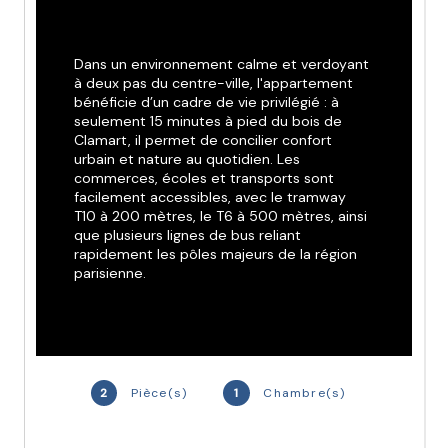
Dans un environnement calme et verdoyant 
à deux pas du centre-ville, l'appartement 
bénéficie d’un cadre de vie privilégié : à 
seulement 15 minutes à pied du bois de 
Clamart, il permet de concilier confort 
urbain et nature au quotidien. Les 
commerces, écoles et transports sont 
facilement accessibles, avec le tramway 
T10 à 200 mètres, le T6 à 500 mètres, ainsi 
que plusieurs lignes de bus reliant 
rapidement les pôles majeurs de la région 
parisienne.
Parmi les atouts de ce bien : de belles 
hauteurs sous plafond, un parquet de 
qualité dans les pièces principales, des 
menuiseries en aluminium, un contrôle 
2
Pièce(s)
1
Chambre(s)
d’accès sécurisé avec vidéophone, ainsi 
qu’un aménagement intérieur soigné 
incluant meuble vasque, miroir, et pare-