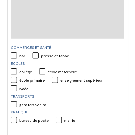
COMMERCES ET SANTÉ
bar
presse et tabac
ECOLES
collège
école maternelle
école primaire
enseignement supérieur
lycée
TRANSPORTS
gare ferroviaire
PRATIQUE
bureau de poste
mairie