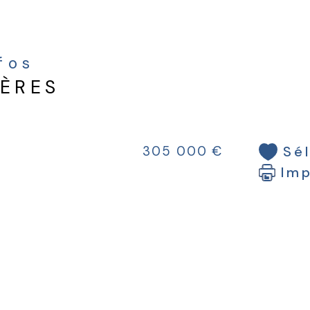
Une
acha
à-t
nfos
plei
IÈRES
Sé
305 000 €
Im