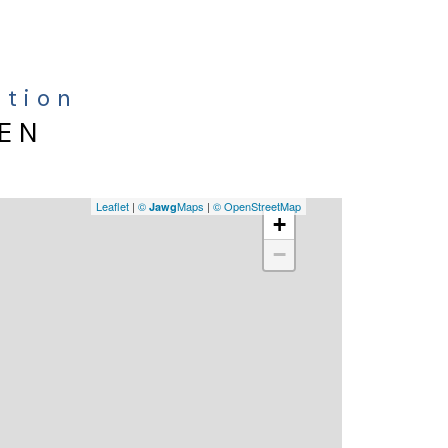
ation
IEN
Leaflet
|
©
Maps
|
© OpenStreetMap
Jawg
+
−