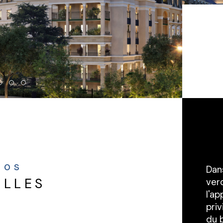
nfos
Dan
ELLES
verd
l'a
priv
du b