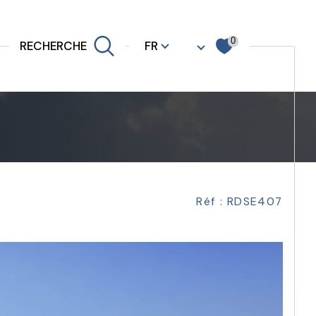
Langue
0
FR
RECHERCHE
Filtrer
Réf : RDSE407
Réinitialiser les filtres