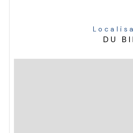
Localis
DU B