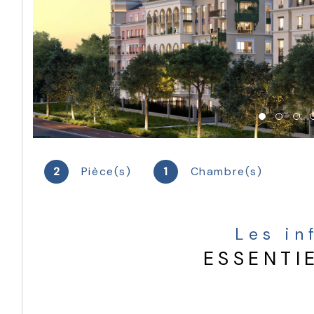
2
Pièce(s)
1
Chambre(s)
Les i
ESSENTI