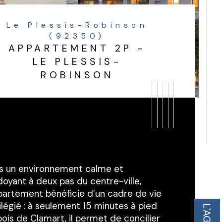
Le Plessis-Robinson
(92350)
APPARTEMENT 2P -
LE PLESSIS-
ROBINSON
s un environnement calme et 
oyant à deux pas du centre-ville, 
ppartement bénéficie d’un cadre de vie 
ilégié : à seulement 15 minutes à pied 
ois de Clamart, il permet de concilier 