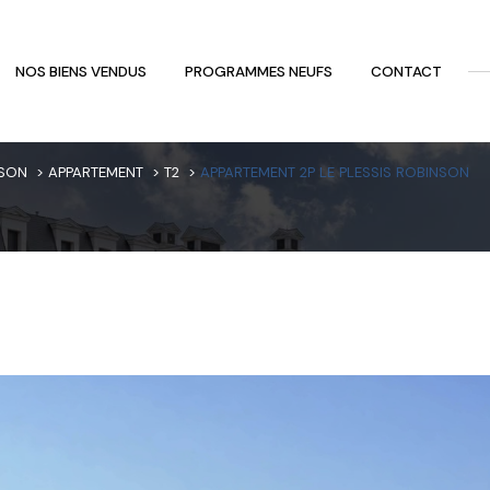
NOS BIENS VENDUS
PROGRAMMES NEUFS
CONTACT
Voir les
37
annonces
NSON
APPARTEMENT
T2
APPARTEMENT 2P LE PLESSIS ROBINSON
uer
Estimer
1
LOCALISATION
BUDGET
nnée
immo pro
essis-Robinson
2 Pièces