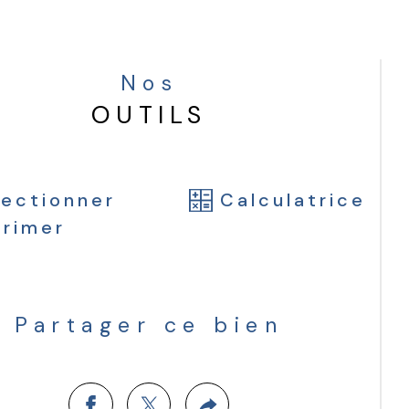
 opportunité rare pour un premier 
t, un investissement locatif ou un pied-
erre dans un secteur dynamique et en 
Nos
n essor. 
OUTILS
lectionner
Calculatrice
primer
Partager ce bien