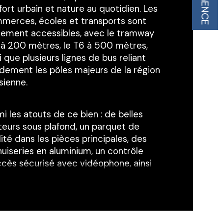
L'AGENCE
ristiques
Valeurs
mbre de pièces
ort urbain et nature au quotidien. Les 
merces, écoles et transports sont 
age
ilement accessibles, avec le tramway 
 à 200 mètres, le T6 à 500 mètres, 
i que plusieurs lignes de bus reliant 
censeur
idement les pôles majeurs de la région 
sienne.
e
i les atouts de ce bien : de belles 
teurs sous plafond, un parquet de 
ité dans les pièces principales, des 
uiseries en aluminium, un contrôle 
ccès sécurisé avec vidéophone, ainsi 
un aménagement intérieur soigné 
uant meuble vasque, miroir, et pare-
che.