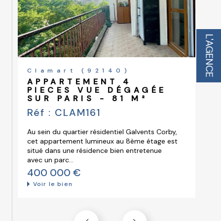
constamment nos méthodes de travail pour être à la pointe des
services immobiliers.
Contactez-nous en ligne ou dans notre agence pour entamer
votre projet immobilier dans les meilleures conditions.
L'AGENCE
Votre rêve immobilier commence ici !
Clamart (92140)
DUPLEX 97 M²
PANORAMA CLAMART
Réf : CLAM234
Au sein de la résidence du Panorama,
découvrez ce bel appartement duplex de 97
m², offrant de beaux volumes et une
orientation lumineuse....
764 000 €
Voir le bien