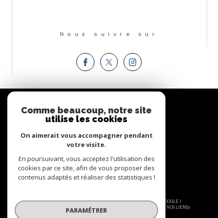
Nous suivre sur
Espace
PROPRIÉTAIRE
Comme beaucoup, notre site
utilise les cookies
Se connecter
On aimerait vous accompagner pendant
votre visite.
En poursuivant, vous acceptez l'utilisation des
cookies par ce site, afin de vous proposer des
contenus adaptés et réaliser des statistiques !
© 2026 | TOUS DROITS RÉSERVÉS | TRADUCTION POWERED BY GOOGLE |
NOS HONORAIRES
PLAN DU SITE
MENTIONS LÉGALES
ADMIN
NOS LIENS
PARAMÉTRER
POLITIQUE RGPD
COOKIES