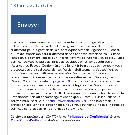
* Champ obligatoire
Envoyer
Les informations recueillies sur ce formulaire sont enregistrées dans un
fichier informatisé par La Boite Immo agissant comme Sous-traitant du
traitement pour la gestion de la clientèle/prospects de l'Agence / du Réseau
qui reste Responsable du Traitement de vos Données personnelles. La base
légale du traitement repose sur l'intérêt légitime de l'Agence / du Réseau. Elles
sont conservées jusqu'à demande de suppression et sont destinées à
l'Agence / au Réseau. Conformément à la loi « informatique et libertés », vous
disposez des droits d’accès, de rectification, d’effacement, d’opposition, de
limitation et de portabilité de vos données. Vous pouvez retirer votre
consentement à tout moment en contactant directement l’Agence / Le
Réseau. Consultez le site
https://cnil.fr/fr
pour plus d’informations sur vos
droits. Si vous estimez, après avoir contacté l'Agence / le Réseau, que vos
droits « Informatique et Libertés » ne sont pas respectés, vous pouvez
adresser une réclamation à la CNIL. Nous vous informons de l’existence de la
liste d'opposition au démarchage téléphonique « Bloctel », sur laquelle vous
pouvez vous inscrire ici :
https://www.bloctel.gouv.fr
. Dans le cadre de la
protection des Données personnelles, nous vous invitons à ne pas inscrire de
Données sensibles dans le champ de saisie libre.
Ce site est protégé par reCAPTCHA, les
Politiques de Confidentialité
et es
Conditions d'utilisation
de Google s'appliquent.