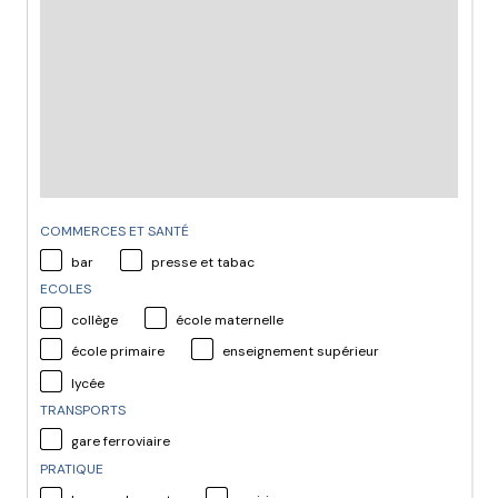
COMMERCES ET SANTÉ
bar
presse et tabac
ECOLES
collège
école maternelle
école primaire
enseignement supérieur
lycée
TRANSPORTS
gare ferroviaire
PRATIQUE