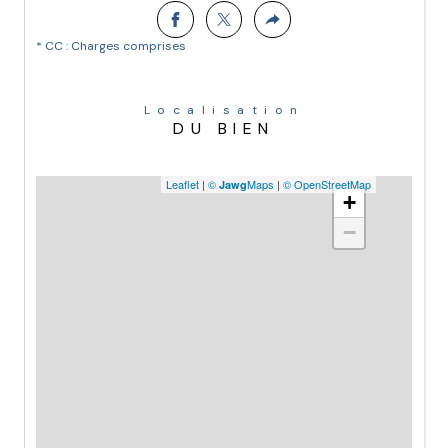
* CC : Charges comprises
Localisation
DU BIEN
Leaflet
|
©
Maps
|
© OpenStreetMap
Jawg
+
−